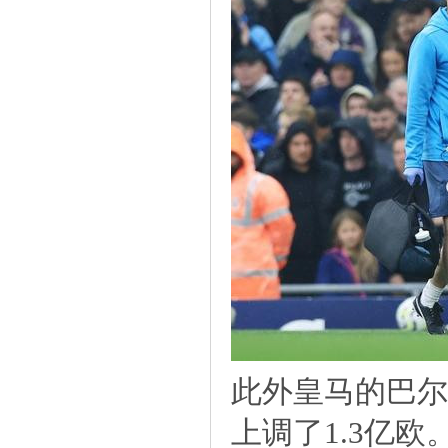
此外皇马的巴尔
上调了1.3亿