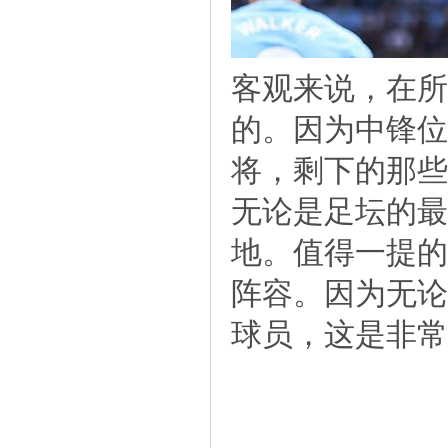
客观来说，在所
的。因为中锋位
将，剩下的那些
无论是足坛的最
地。值得一提的
阵容。因为无论
球员，这是非常