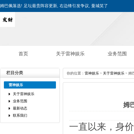
姆巴佩落选!足坛最贵阵容更新,右边锋引发争议,曼城笑了
首页
关于雷神娱乐
业务范围
栏目分类
你的位置：
雷神娱乐
>
关于雷神娱乐
>姆
雷神娱乐
关于雷神娱乐
业务范围
姆
最新动态
联系我们
一直以来，身价