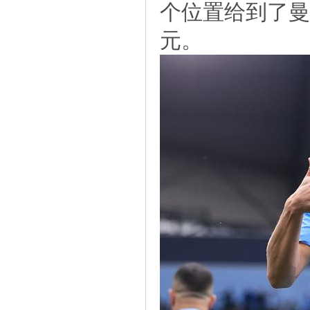
个位置给到了曼
元。